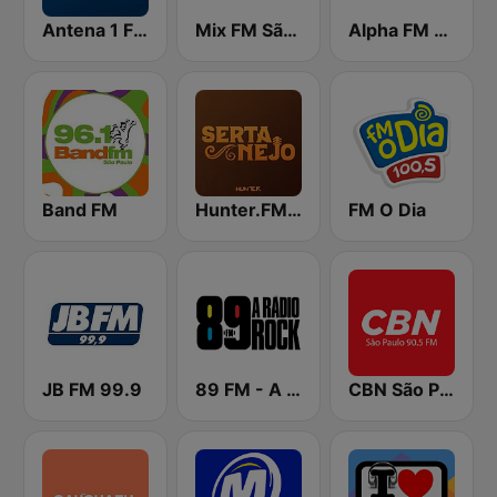
Antena 1 FM
Mix FM São Paulo
Alpha FM 101.7
Band FM
Hunter.FM - Sertanejo
FM O Dia
JB FM 99.9
89 FM - A Rádio Rock
CBN São Paulo