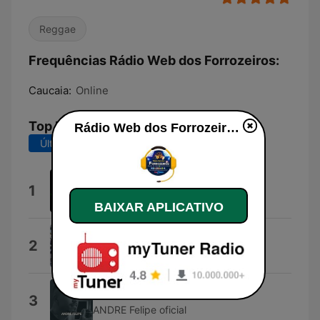
Reggae
Frequências Rádio Web dos Forrozeiros:
Caucaia:
Online
Top Músicas
Rádio Web dos Forrozeiros ao vivo
Últimos 7 dias
Últimos 30 dias
Vai!
1
Artista Desconhecido
BAIXAR APLICATIVO
No Ar (Ao Vivo)
2
Mr.Dan
Princesa
3
ANDRE Felipe oficial