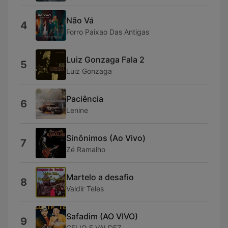
Não Vá
4
Forro Paixao Das Antigas
Luiz Gonzaga Fala 2
5
Luiz Gonzaga
Paciência
6
Lenine
Sinônimos (Ao Vivo)
7
Zé Ramalho
Martelo a desafio
8
Valdir Teles
Safadim (AO VIVO)
9
CELIO E VALDEZ