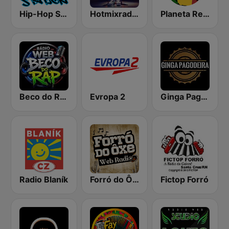
Hip-Hop Station
Hotmixradio Hip Hop
Planeta Reggae
Beco do Rap
Evropa 2
Ginga Pagodeira
Radio Blaník
Forró do Ôxe Web Rádio
Fictop Forró