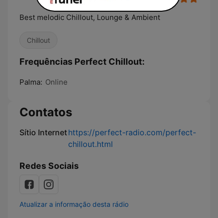
Best melodic Chillout, Lounge & Ambient
Chillout
Frequências Perfect Chillout:
Palma:
Online
Contatos
Sítio Internet
https://perfect-radio.com/perfect-
chillout.html
Redes Sociais
Atualizar a informação desta rádio