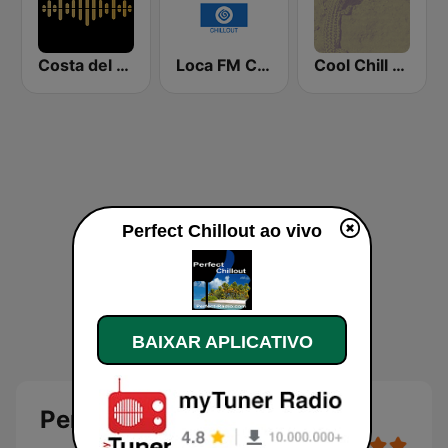
Costa del Mar Smooth Sax
Loca FM Chill Out
Cool Chill House
Perfect Chillout ao vivo
BAIXAR APLICATIVO
Perfect Chillout