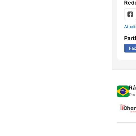
Rede
Atual
Part
Fa
Rá
Rad