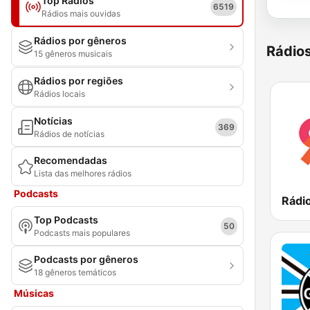
Top Rádios
6519
Rádios mais ouvidas
Rádios por gêneros
Rádio
15 gêneros musicais
Rádios por regiões
Rádios locais
Notícias
369
Rádios de notícias
Recomendadas
Lista das melhores rádios
Podcasts
Rádi
Top Podcasts
50
Podcasts mais populares
Podcasts por gêneros
18 gêneros temáticos
Músicas