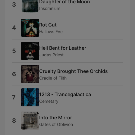
Daughter of the Moon
3
Insomnium
Rot Gut
4
Hallows Eve
Hell Bent for Leather
5
Judas Priest
Cruelty Brought Thee Orchids
6
Cradle of Filth
1213 - Trancegalactica
7
Cemetary
Into the Mirror
8
Gates of Oblivion