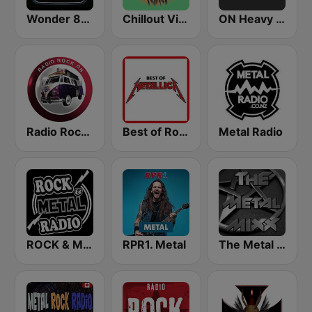
Wonder 80's
Chillout Vibes
ON Heavy Metal
Radio Rock On
Best of Rock - Metallica
Metal Radio
ROCK & METAL
RPR1. Metal
The Metal MIXX