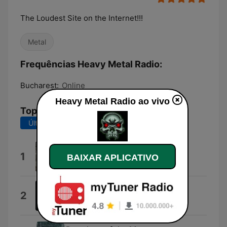
The Loudest Site on the Internet!!!
Metal
Frequências Heavy Metal Radio:
Bucharest:
Online
Heavy Metal Radio ao vivo
Top Músicas
Últimos 7 dias
Últimos 30 dias
Intro
1
BAIXAR APLICATIVO
Craving for Chaos
Elysian Night
2
Draconian