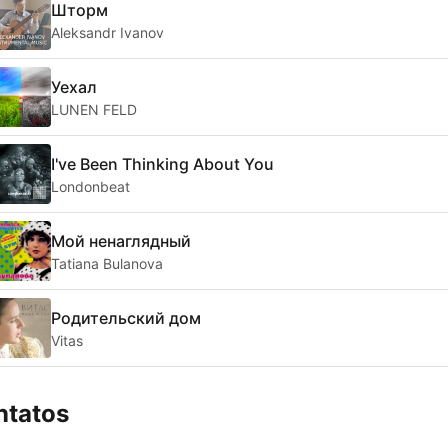
Шторм
Aleksandr Ivanov
Уехал
LUNEN FELD
I've Been Thinking About You
Londonbeat
Мой ненаглядный
Tatiana Bulanova
Родительский дом
Vitas
ntatos