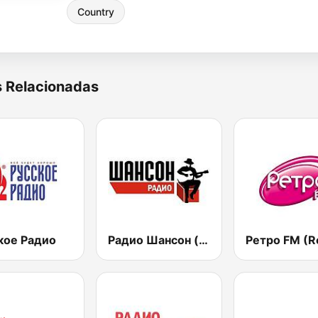
Country
s Relacionadas
кое Радио
Радио Шансон (Chanson)