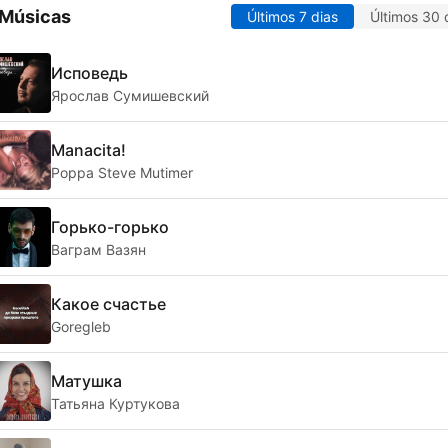
 Músicas
Últimos 7 dias
Últimos 30 
Исповедь
Ярослав Сумишевский
Manacita!
Poppa Steve Mutimer
Горько-горько
Ваграм Вазян
Какое счастье
Goregleb
Матушка
Татьяна Куртукова