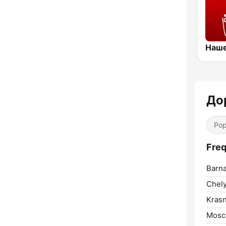
До
Pop
Freq
Barna
Chely
Krasn
Mosc