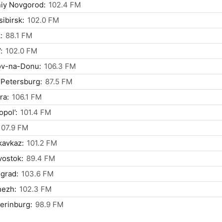
iy Novgorod:
102.4 FM
ibirsk:
102.0 FM
:
88.1 FM
:
102.0 FM
ov-na-Donu:
106.3 FM
 Petersburg:
87.5 FM
ra:
106.1 FM
opol’:
101.4 FM
107.9 FM
kavkaz:
101.2 FM
vostok:
89.4 FM
grad:
103.6 FM
nezh:
102.3 FM
erinburg:
98.9 FM