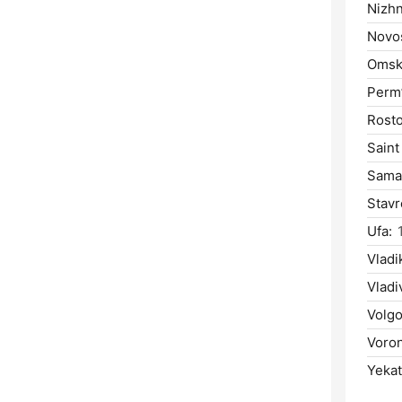
Nizhn
Novos
Omsk
Perm’
Rost
Saint
Sama
Stavr
Ufa:
Vladi
Vladi
Volgo
Voro
Yekat