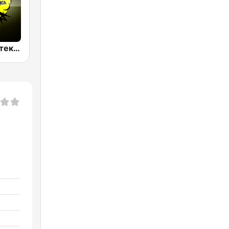
Супердискотека 90х Радио Рекорд (Radio Record 90s Superdisco)