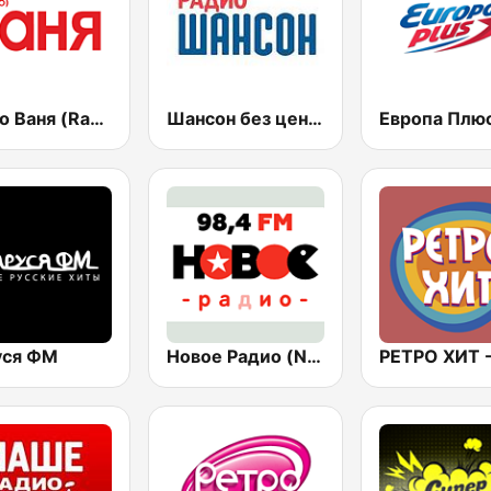
Радио Ваня (Radio Vanya)
Шансон без цензуры (Shanson bez cenzury)
уся ФМ
Новое Радио (New Radio, Novoe Radio)