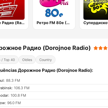
Наше Радио (Radio Nashe)
Ретро FM 80e (Retro FM)
рожное Радио (Dorojnoe Radio)
 / Top 40
Oldies
Country
uências Дорожное Радио (Dorojnoe Radio):
ul:
88.3 FM
abinsk:
106.3 FM
odar:
100.8 FM
ow:
96.0 FM