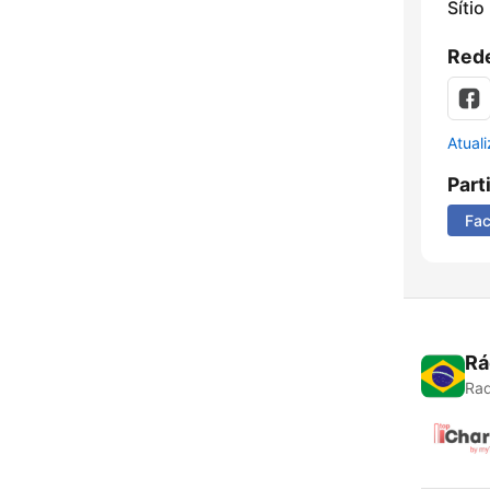
Sítio
Rede
Atual
Part
Fa
Rá
Rad