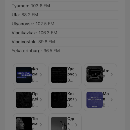
Tyumen:
103.6 FM
Ufa:
88.2 FM
Ulyanovsk:
102.5 FM
Vladikavkaz:
106.3 FM
Vladivostok:
89.8 FM
Yekaterinburg:
96.5 FM
Формула
Уроки
Авторазборк
смысла
русского
Вести ФМ
Вести ФМ
Вести ФМ
Принцип
Кошкин
Магазин
действия
дом
детских
товаров
Вести ФМ
Вести ФМ
Вести ФМ
Теория
Однажды
империй
в
Америке
Вести ФМ
Вести ФМ