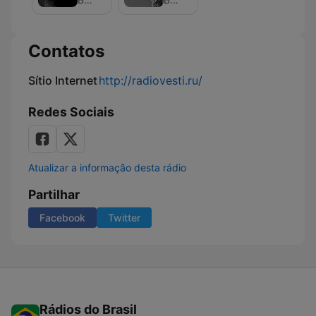
с
Николаем
Злобиным
Contatos
Sítio Internet
http://radiovesti.ru/
Redes Sociais
Atualizar a informação desta rádio
Partilhar
Facebook
Twitter
Rádios do Brasil