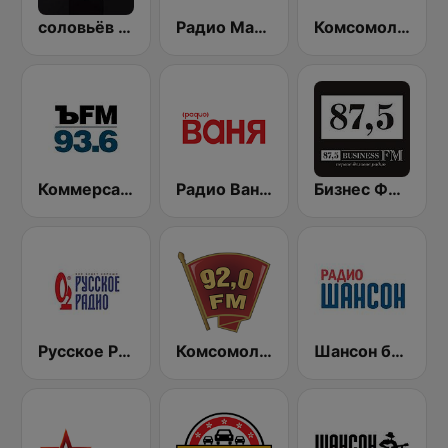
соловьёв FM (Solovyov FM)
Радио Маяк (Radio Mayak)
Комсомольская правда (Komsomolskaya pravda)
Коммерсантъ 93.6 (Kommersant FM)
Радио Ваня (Radio Vanya)
Бизнес ФМ (Business FM)
Русское Радио
Комсомольская правда - Санкт-Петербург (Komsomolskaya Pravda - St. Petersburg)
Шансон без цензуры (Shanson bez cenzury)