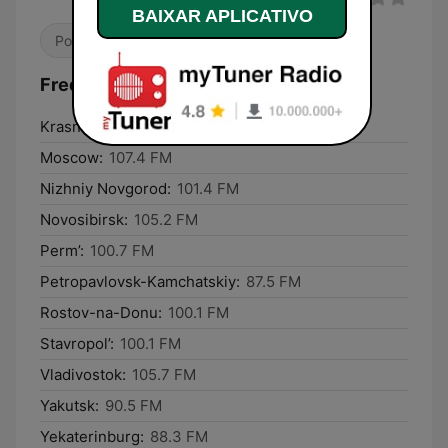
BAIXAR APLICATIVO
Pop / Top 40
Frequências ХИТ FM 107.4 (Hit FM):
Krasnodar:
104.2 FM
Moscow:
107.4 FM
Nizhniy Novgorod:
101.4 FM
Novosibirsk:
105.2 FM
Perm’:
100.7 FM
Petropavlovsk-Kamchatskiy:
87.5 FM
Rostov-na-Donu:
100.1 FM
Stavropol’:
100.1 FM
Vladivostok:
105.7 FM
Yakutsk:
90.5 FM
Yekaterinburg:
88.3 FM