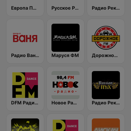
Европа Плюс (Europa Plus)
Русское Радио
Радио Рекорд 101.9 (Radio Record)
Радио Ваня (Radio Vanya)
Маруся ФМ
Дорожное Радио (Dorojnoe Radio)
DFM Радио 101.2 FM (DFM Radio)
Новое Радио (New Radio, Novoe Radio)
Радио Рекорд Russian Mix (Radio Record Russian Mix)