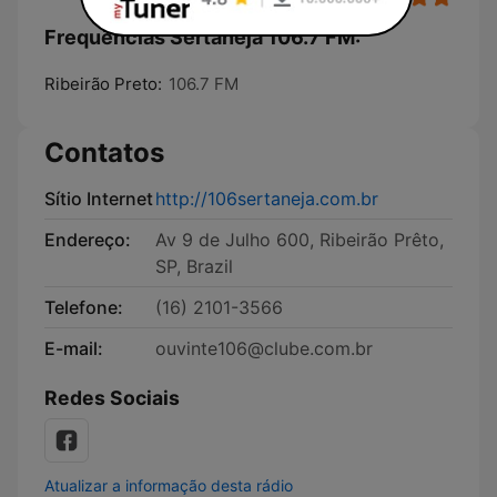
Frequências Sertaneja 106.7 FM:
Ribeirão Preto:
106.7 FM
Contatos
Sítio Internet
http://106sertaneja.com.br
Endereço:
Av 9 de Julho 600, Ribeirão Prêto,
SP, Brazil
Telefone:
(16) 2101-3566
E-mail:
ouvinte106@clube.com.br
Redes Sociais
Atualizar a informação desta rádio