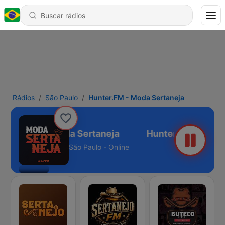
Rádios
São Paulo
Hunter.FM - Moda Sertaneja
unter.FM - Moda Sertaneja
São Paulo - Online