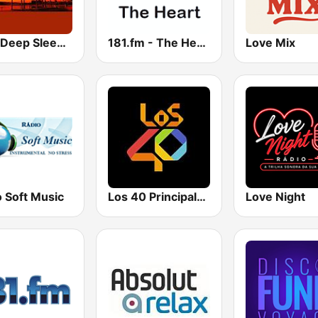
24/7 Deep Sleep Music Relaxing Music Insomnia Sleep Relaxing Music Study Sleep Meditation
181.fm - The Heart (Love Songs)
Love Mix
 Soft Music
Los 40 Principales
Love Night