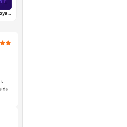
Disco Funk Voyage
es
s da