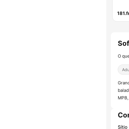
Sof
O que
Adu
Grand
balad
MPB, 
Co
Sítio