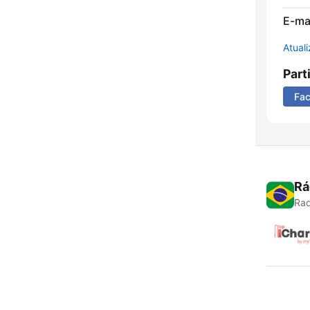
E-mai
Atual
Part
Fa
Rá
Rad