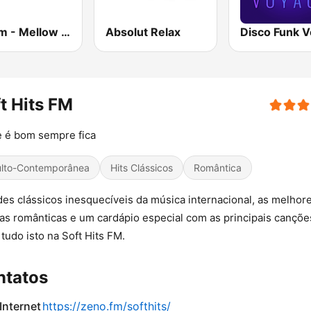
181.fm - Mellow Gold
Absolut Relax
t Hits FM
 é bom sempre fica
lto-Contemporânea
Hits Clássicos
Romântica
es clássicos inesquecíveis da música internacional, as melhor
as românticas e um cardápio especial com as principais cançõe
tudo isto na Soft Hits FM.
ntatos
 Internet
https://zeno.fm/softhits/