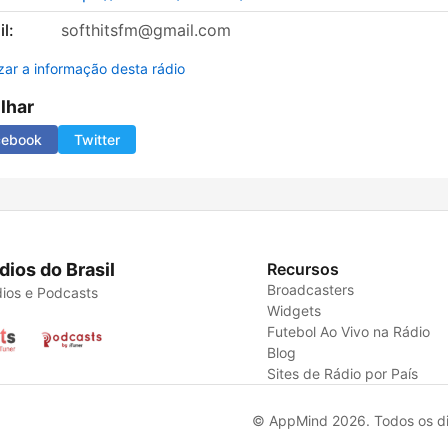
l:
softhitsfm@gmail.com
izar a informação desta rádio
ilhar
cebook
Twitter
dios do Brasil
Recursos
Broadcasters
ios e Podcasts
Widgets
Futebol Ao Vivo na Rádio
Blog
Sites de Rádio por País
© AppMind 2026. Todos os dir