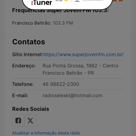
Frequências Super Jovem FM 103.3:
Francisco Beltrão:
103.3 FM
Contatos
Sítio Internet
https://www.superjovemfm.com.br/
Endereço:
Rua Ponta Grossa, 1982 - Centro
Francisco Beltrão - PR
Telefone:
46 98822-2300
E-mail:
radioseleski@hotmail.com
Redes Sociais
Atualizar a informação desta rádio