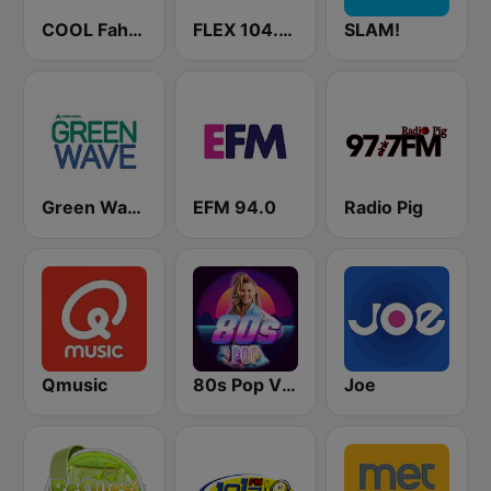
COOL Fahrenheit 93 FM
FLEX 104.5 FM
SLAM!
Green Wave 106.5 FM
EFM 94.0
Radio Pig
Qmusic
80s Pop Vibes
Joe