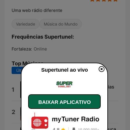
Uma web rádio diferente
Variedade
Música do Mundo
Frequências Supertunel:
Fortaleza:
Online
Top Músicas
Supertunel ao vivo
Últimos 7 dias
Últimos 30 dias
Fatos, Acontecimentos e Histórias
1
Mc Alkaida
BAIXAR APLICATIVO
Sabiá
2
Luiz Gonzaga
Cabeça Féita / Tililingo / Tem Pouca