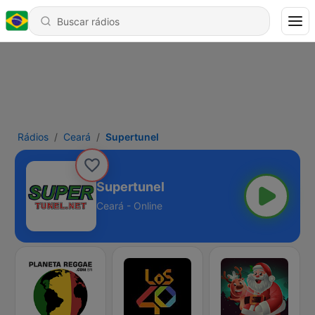
Rádios
Ceará
Supertunel
Supertunel
Ceará - Online