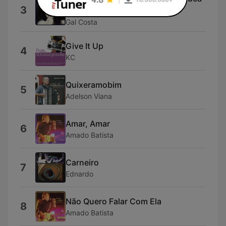
3
Diférença
Gal Costa
Give It Up
4
KC
Quixeramobim
5
Adelson Viana
Amar, Amar
6
Amado Batista
Carneiro
7
Ednardo
Não Quero Falar Com Ela
8
Amado Batista