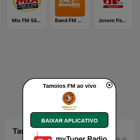
Mix FM São Paulo
Band FM Campinas 106.7
Jovem Pan FM Campinas
Tamoios FM ao vivo
BAIXAR APLICATIVO
Tamoios FM