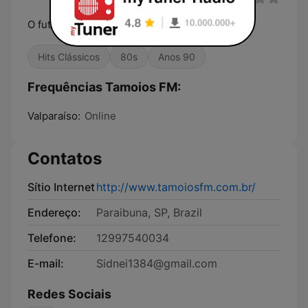
O futuro começa agora
Hits Clássicos
80s
Anos 90
Frequências Tamoios FM:
Valparaíso:
Online
Contatos
Sítio Internet
http://www.tamoiosfm.com.br/
Endereço:
Paraibuna, SP, Brazil
Telefone:
12997540034
E-mail:
Sidnei1384@gmail.com
Redes Sociais