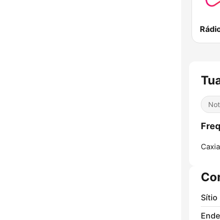
Tua
Not
Freq
Caxia
Co
Sítio
Ende