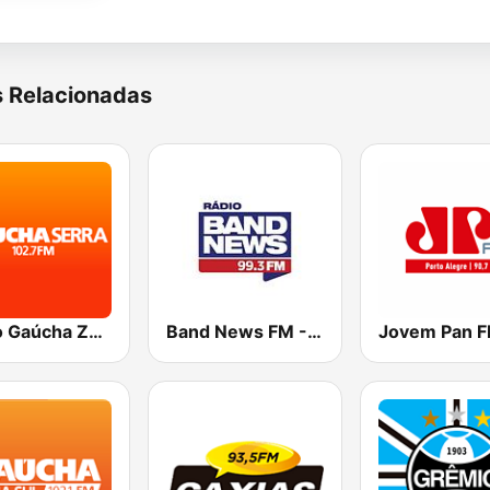
s Relacionadas
Rádio Gaúcha ZH - Serra
Band News FM - 99.3 Porto Alegre