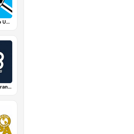
Grêmio Rádio Umbro
Rádio Bandeirantes FM 94.9