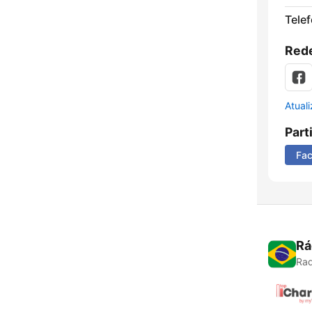
Tele
Rede
Atual
Part
Fa
Rá
Rad