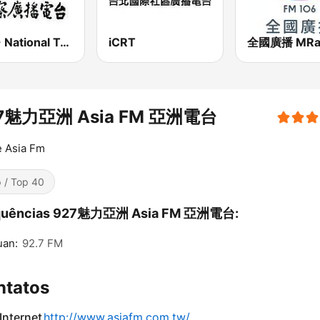
PBS - National Transportation
iCRT
全國廣播 MRa
7魅力亞洲 Asia FM 亞洲電台
e Asia Fm
 / Top 40
quências 927魅力亞洲 Asia FM 亞洲電台:
uan:
92.7 FM
ntatos
 Internet
http://www.asiafm.com.tw/