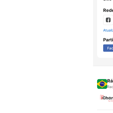
Rede
Atual
Part
Fa
Rá
Rad