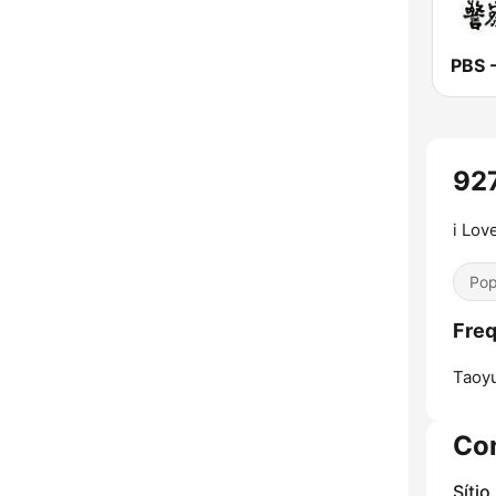
92
i Lov
Pop
Fre
Taoy
Co
Sítio