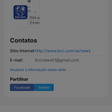
中
廣
新
中廣新聞網NewsRadio - Episódio 4438
聞
29 Jan 2026
網
3 min
Contatos
Sítio Internet
http://www.bcc.com.tw/news
E-mail:
bccnews01@gmail.com
Atualizar a informação desta rádio
Partilhar
Facebook
Twitter