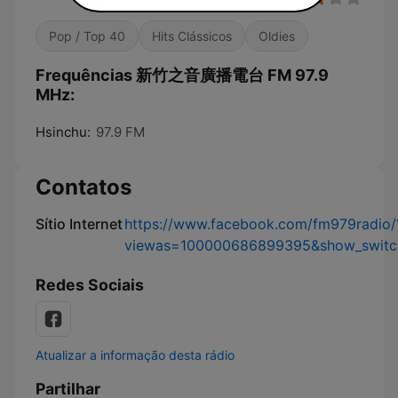
Pop / Top 40
Hits Clássicos
Oldies
Frequências 新竹之音廣播電台 FM 97.9
MHz:
Hsinchu:
97.9 FM
Contatos
Sítio Internet
https://www.facebook.com/fm979radio/
viewas=100000686899395&show_switche
Redes Sociais
Atualizar a informação desta rádio
Partilhar