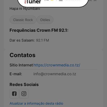
Hapa ni Nyumbani
Classic Rock
Oldies
Frequências Crown FM 92.1:
Dar es Salaam:
92.1 FM
Contatos
Sítio Internet
https://crownmedia.co.tz/
E-mail:
info@crownmedia.co.tz
Redes Sociais
Atualizar a informação desta rádio