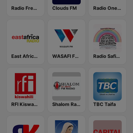
Radio Free Africa
Clouds FM
Radio One Stereo
East Africa Radio
WASAFI FM - 88.9
Radio Safina FM
RFI Kiswahili
Shalom Radio Arusha
TBC Taifa