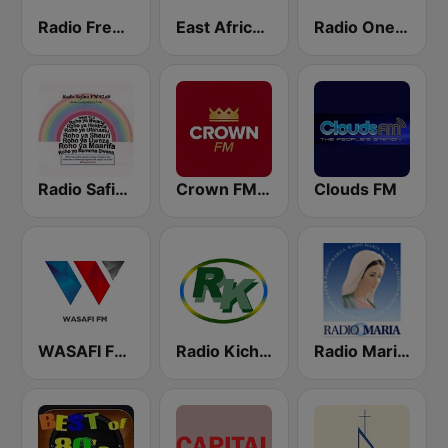
Radio Free Africa
East Africa Radio
Radio One Stereo
Radio Safina FM
Crown FM 92.1
Clouds FM
WASAFI FM - 88.9
Radio Kicheko Live
Radio Maria Tanzania