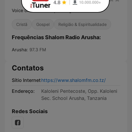
Voice of God / Sauti ya Mungu
Cristã
Gospel
Religião & Espiritualidade
Frequências Shalom Radio Arusha:
Arusha:
97.3 FM
Contatos
Sítio Internet
https://www.shalomfm.co.tz/
Endereço:
Kaloleni Pentecoste, Opp. Kaloleni
Sec. School Arusha, Tanzania
Redes Sociais