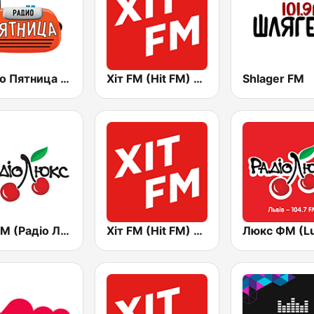
Радио Пятница (Pyatnica)
Хіт FM (Hit FM) - Top
Shlager FM
Lux FM (Pадіо Люкс)
Хіт FM (Hit FM) - Best