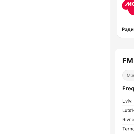
FM
Mús
Freq
L'viv:
Luts’k
Rivne
Ternop