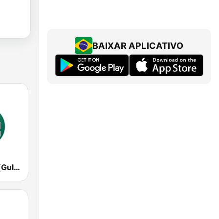
BAIXAR APLICATIVO
Гуляй Радіо (Guliay Radio)