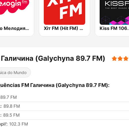
Радио Мелодия (Radio Melodia)
Хіт FM (Hit FM) - Ukr
 Галичина (Galychyna 89.7 FM)
ica do Mundo
uências FM Галичина (Galychyna 89.7 FM):
89.7 FM
:
89.8 FM
:
89.5 FM
il’:
102.3 FM