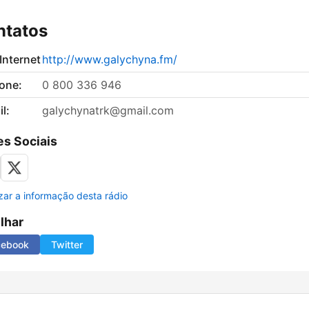
ntatos
 Internet
http://www.galychyna.fm/
fone:
0 800 336 946
l:
galychynatrk@gmail.com
s Sociais
izar a informação desta rádio
ilhar
cebook
Twitter