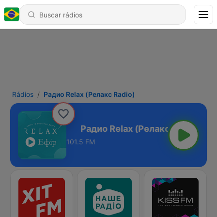
Rádios
Радио Relax (Релакс Radio)
елакс Radio)
101.5 FM