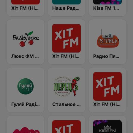
Хіт FM (Hit FM)
Наше Радио (Nashe Radio) 107.9
Kiss FM 106.5 (Кисc ФМ)
Люкс ФМ Україна - Lux FM Ukraine
Хіт FM (Hit FM) - Top
Радио Пятница (Pyatnica)
Гуляй Радіо (Guliay Radio)
Стильное Радио - Перец ФМ (Stilnoe, perec fm)
Хіт FM (Hit FM) - Ukr