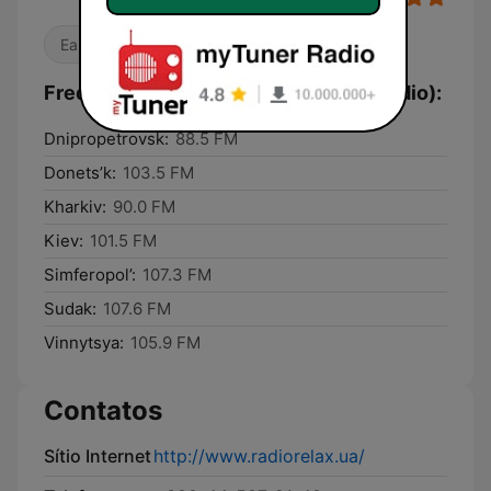
Easy Listening
Chillout
Frequências Радио Relax (Релакс Radio):
Dnipropetrovsk:
88.5 FM
Donets’k:
103.5 FM
Kharkiv:
90.0 FM
Kiev:
101.5 FM
Simferopol’:
107.3 FM
Sudak:
107.6 FM
Vinnytsya:
105.9 FM
Contatos
Sítio Internet
http://www.radiorelax.ua/