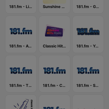
181.fm - Lite 80's
Sunshine 106.8 FM
181.fm - Good Time Oldies
181.fm - Awesome 80s
Classic Hits Radio
181.fm - Yacht Rock
181.fm - The Mix
181.fm - Classic Hits 181
181.fm - Super 70s