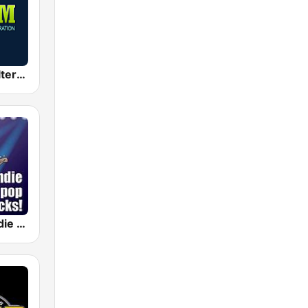
2000 FM - Alternative Rock
SomaFM - Indie Pop Rocks!