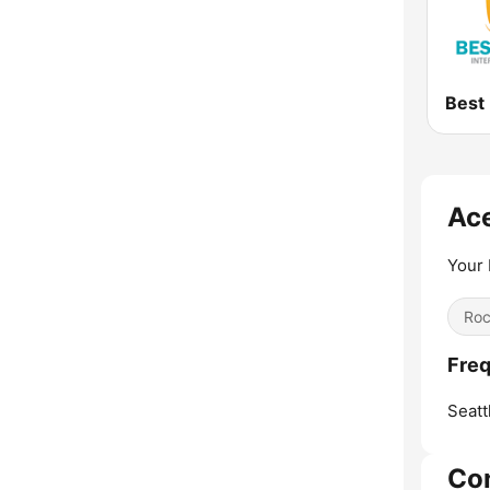
Ace
Your 
Ro
Freq
Seatt
Co