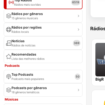
Top Rádios
6519
Rádios mais ouvidas
Rádios por gêneros
15 gêneros musicais
Rádios por regiões
Rádio
Rádios locais
Notícias
369
Rádios de notícias
Recomendadas
Lista das melhores rádios
Podcasts
Top Podcasts
50
Podcasts mais populares
Podcasts por gêneros
18 gêneros temáticos
Músicas