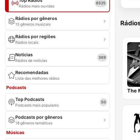
Top Rádios
6525
Rádios mais ouvidas
Rádios por gêneros
Rádio
15 gêneros musicais
Rádios por regiões
Rádios locais
Notícias
369
Rádios de notícias
Recomendadas
Lista das melhores rádios
Podcasts
The 
Top Podcasts
50
Podcasts mais populares
Podcasts por gêneros
18 gêneros temáticos
Músicas