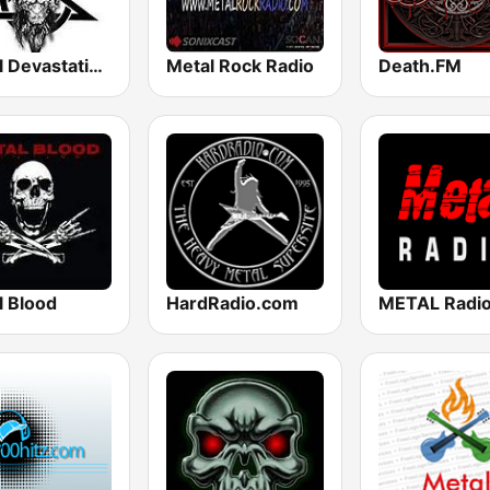
Metal Devastation Radio
Metal Rock Radio
Death.FM
l Blood
HardRadio.com
METAL Radi