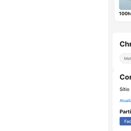
100hi
Chr
Met
Co
Sítio
Atual
Part
Fa