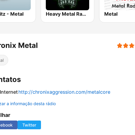
tz - Metal
Heavy Metal Radio
Metal
onix Metal
al
ntatos
 Internet
http://chronixaggression.com/metalcore
izar a informação desta rádio
ilhar
cebook
Twitter