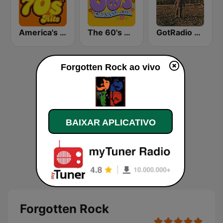
America's Greatest 70s Hits
The 60's Channel
GotRadio - Southern Rock
Forgotten Rock ao vivo
BAIXAR APLICATIVO
Forgotten Rock