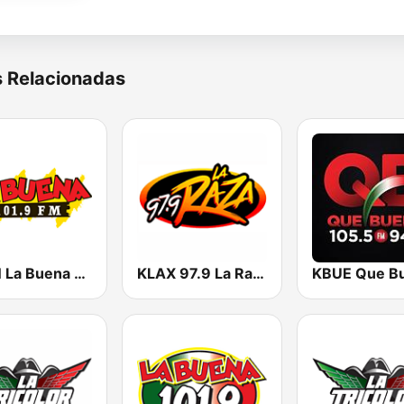
s Relacionadas
KLBN La Buena 101.9 FM
KLAX 97.9 La Raza FM