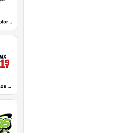
KLNZ La Tricolor 103.5 FM
KSCA 101.9 Los Angeles FM (US Only)