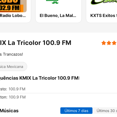
KIWI Radio Lobo 102.9 FM
El Bueno, La Mala y El Feo
X La Tricolor 100.9 FM
s Trancazos!
ica Mexicana
uências KMIX La Tricolor 100.9 FM:
sto:
100.9 FM
ton:
100.9 FM
 Músicas
Últimos 7 dias
Últimos 30 