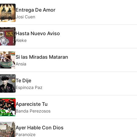
Entrega De Amor
Josi Cuen
Hasta Nuevo Aviso
Aleke
Si las Miradas Mataran
Ansia
Te Dije
Espinoza Paz
Apareciste Tu
Banda Perezosos
Ayer Hable Con Dios
Paranoize