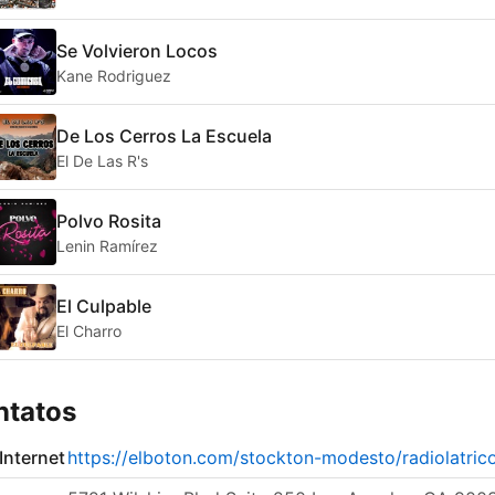
Se Volvieron Locos
Kane Rodriguez
De Los Cerros La Escuela
El De Las R's
Polvo Rosita
Lenin Ramírez
El Culpable
El Charro
ntatos
 Internet
https://elboton.com/stockton-modesto/radiolatrico