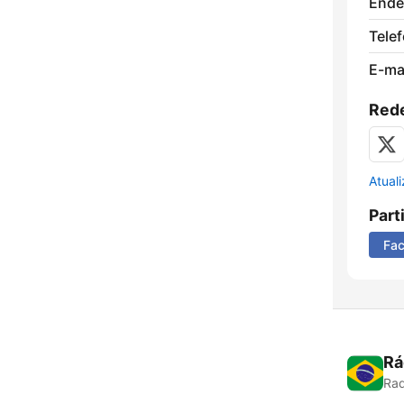
Ende
Tele
E-mai
Rede
Atual
Part
Fa
Rá
Rad