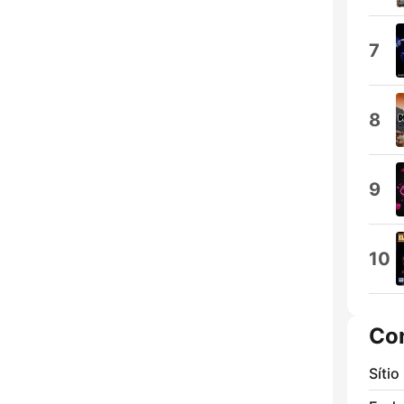
7
8
9
10
Co
Sítio