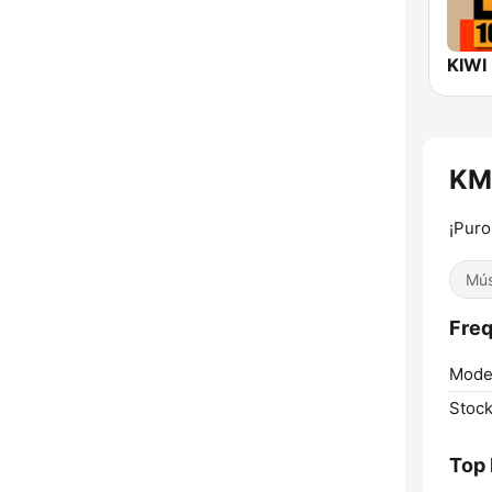
KMI
¡Puro
Mús
Freq
Mode
Stock
Top