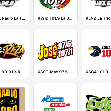
KRCX Radio La Tricolor 99.9 FM
KWID 101.9 La Buena
KRZZ 93.3 La Raza FM
KSSE José 97.5 y 107.1