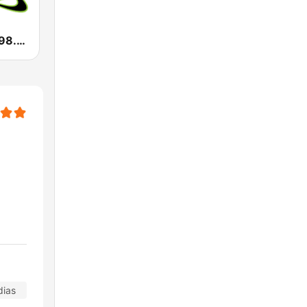
KXTS Exitos 98.7 FM
dias