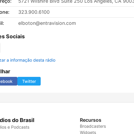
reço:
5721 Wilshire Blvd Suite 250 Los Angeles, CA 900
fone:
323.900.6100
l:
elboton@entravision.com
s Sociais
izar a informação desta rádio
ilhar
cebook
Twitter
dios do Brasil
Recursos
Broadcasters
ios e Podcasts
Widgets