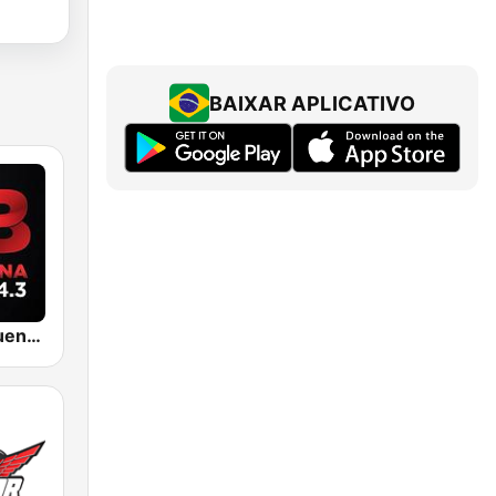
BAIXAR APLICATIVO
KBUE Que Buena 105.5 / 94.3 FM (US Only)