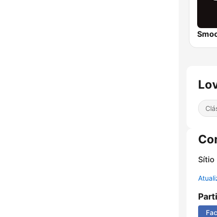
Lov
Clá
Co
Sítio
Atual
Part
Fa