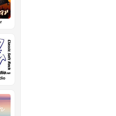
r
dio