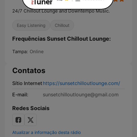
24/7 Chillout Lounge and Downtempo Music.
Easy Listening
Chillout
Frequências Sunset Chillout Lounge:
Tampa:
Online
Contatos
Sítio Internet
https://sunsetchilloutlounge.com/
E-mail:
sunsetchilloutlounge@gmail.com
Redes Sociais
Atualizar a informação desta rádio