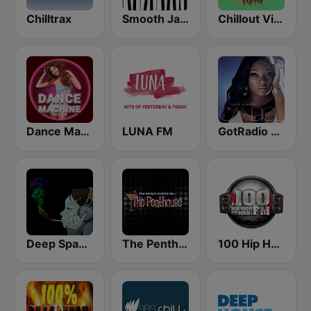
Chilltrax
Smooth Jazz - Groov
Chillout Vibes
Dance Machine
LUNA FM
GotRadio - Urban Lounge
Deep Space Chill
The Penthouse
100 Hip Hop and RNB FM