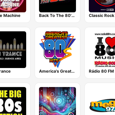
e Machine
Back To The 80's Radio
rance
America's Greatest 80s Hits