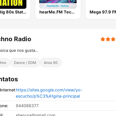
The Big 80s Station
hearMe.FM Techno
Mega 97.9 F
chno Radio
sica que nos gusta...
hno
Dance / EDM
Anos 90
ntatos
 Internet
https://sites.google.com/view/yo-
escucho/p%C3%A1gina-principal
fone:
944088377
l:
shepura@gmail.com