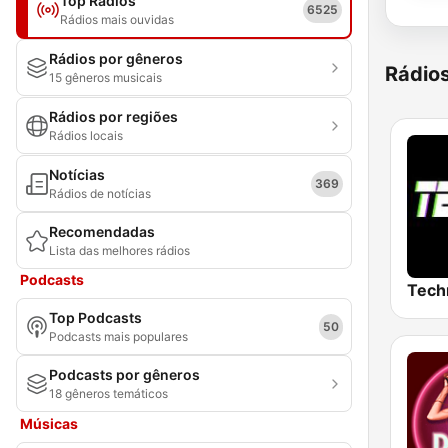
Top Rádios
6525
Rádios mais ouvidas
Rádios por gêneros
Rádio
15 gêneros musicais
Rádios por regiões
Rádios locais
Notícias
369
Rádios de notícias
Recomendadas
Lista das melhores rádios
Podcasts
Tech
Top Podcasts
50
Podcasts mais populares
Podcasts por gêneros
18 gêneros temáticos
Músicas