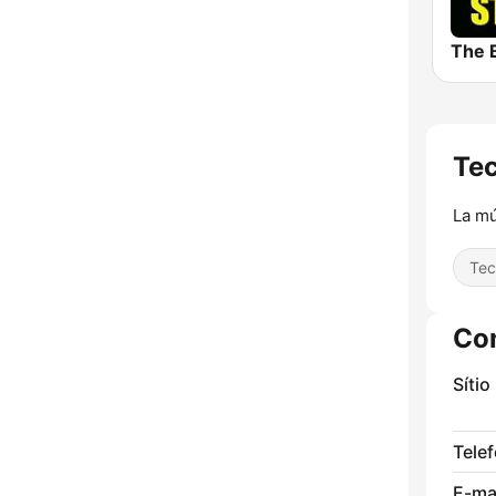
Te
La mú
Tec
Co
Sítio
Tele
E-mai