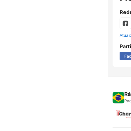
Rede
Atual
Part
Fa
Rá
Rad