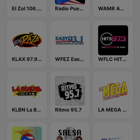
El Zol 106.7 FM
Radio Puerto Rico
WAMR Amor 107.5 (US Only)
KLAX 97.9 La Raza FM
WFEZ Easy 93.1
WFLC HITS 97.3 FM
KLBN La Buena 101.9 FM
Ritmo 95.7
LA MEGA 101.1 FM