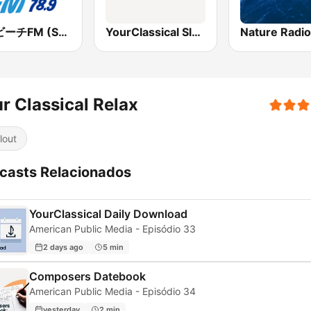
湘南ビーチFM (Shonan Beach FM)
YourClassical Sleep
r Classical Relax
lout
casts Relacionados
YourClassical Daily Download
American Public Media - Episódio 33
2 days ago
5 min
Composers Datebook
American Public Media - Episódio 34
yesterday
2 min