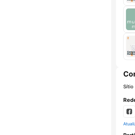
Co
Sítio
Rede
Atual