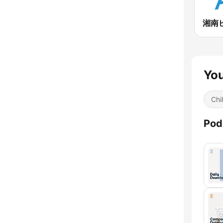
You
Chil
Pod