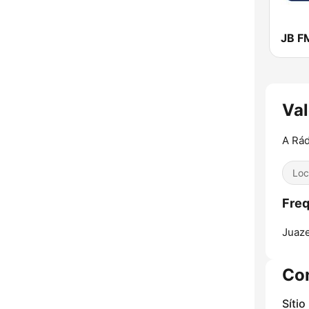
JB F
Va
A Rád
Loc
Freq
Juaze
Co
Sítio