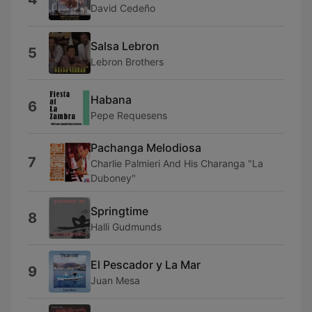
David Cedeño
Salsa Lebron
5
Lebron Brothers
Habana
6
Pepe Requesens
Pachanga Melodiosa
7
Charlie Palmieri And His Charanga "La
Duboney"
Springtime
8
Halli Gudmunds
El Pescador y La Mar
9
Juan Mesa