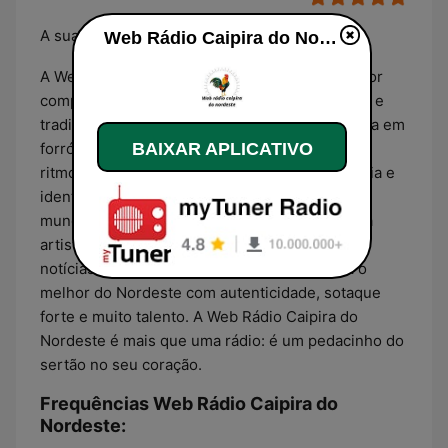
A sua melhor companhia
Web Rádio Caipira do Nordeste ao vivo
A Web Rádio Caipira do Nordeste é a sua melhor
companhia quando o assunto é cultura, música e
tradição nordestina. Com uma programação rica em
forró, xote, baião, vaquejada, repente e outros
BAIXAR APLICATIVO
ritmos típicos da nossa terra, a rádio leva alegria e
identidade para ouvintes de todo o Brasil e do
mundo. Transmitindo 24 horas por dia, destaca
artistas regionais, promove quadros culturais,
notícias locais e muito mais. Sintonize e viva o
melhor do Nordeste com autenticidade, sotaque
forte e muito talento. A Web Rádio Caipira do
Nordeste é mais que uma rádio: é um pedacinho do
sertão no seu coração.
Frequências Web Rádio Caipira do
Nordeste: