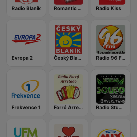
Radio Blaník
Romantic Vibes
Radio Kiss
Evropa 2
Český Blaník
Rádio 96 FM
Frekvence 1
Forró Arretado
Radio Studio Souto - Sertanejo Universitario