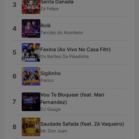
Senta Danada
3
Zé Felipe
Rolê
4
Tarcísio do Acordeon
Faxina (Ao Vivo No Casa Filtr)
5
Os Barões Da Pisadinha
Sigilinho
6
Psirico
Vou Te Bloquear (feat. Mari
7
Fernandez)
DJ Guuga
Saudade Safada (feat. Zé Vaqueiro)
8
Mc Don Juan