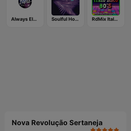
Always Elvis Radio
Soulful House
RdMix Italo Disco 80's
Nova Revolução Sertaneja