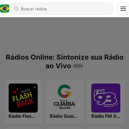
Rádios Online: Sintonize sua Rádio
ao Vivo
6525
Rádio Flash Back
Rádio Guaíba
Rádio FM 93.9