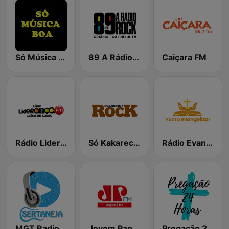
Só Música Boa
89 A Rádio Rock de Goiânia
Caiçara FM
Rádio Liderança FM
Só Kakarecos Classic Rock
Rádio Evangelizar 99.5 FM
MGT Radio Sertaneja
Jovem Pan FM Campinas
Pregação 24 Horas