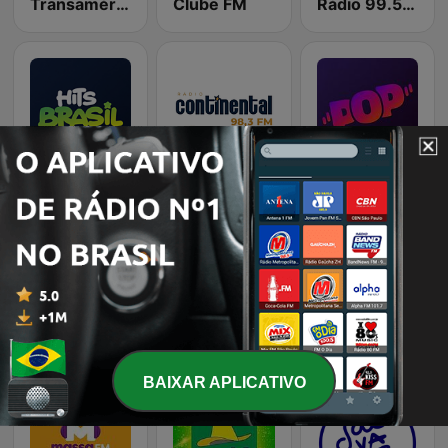
Transamérica Balneário Camboriú 99.7 FM
Clube FM
Rádio 99.5 FM
Hunter.FM - Hits Brasil
Continental FM
Hunter.FM - Pop
Rádio Café Viola Sertanejo Caipira
Rádio Pampa
Rádio Gaúcha ZH - Zona Sul
BAIXAR APLICATIVO