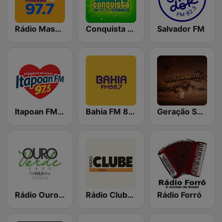
Rádio Massa FM Curitiba
Conquista FM
Salvador FM
Itapoan FM 97.5
Bahia FM 88.7
Geração Sertaneja
Rádio Ouro Verde FM Easy 105.5
Rádio Clube do Pará
Rádio Forró