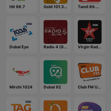
Hit 96.7
Gold 101.3 FM
Tamil 89.4 FM
Dubai Eye
Radio 4 (89.1)
Virgin Radio Dubai (UAE Only)
Mirchi 1024
Dubai 92
Club FM UAE