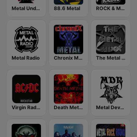
Metal Underground
88.6 Metal
ROCK & METAL
Metal Radio
Chronix Metal
The Metal MIXX
Virgin Radio AC/DC
Death Metal!
Metal Devastation Radio