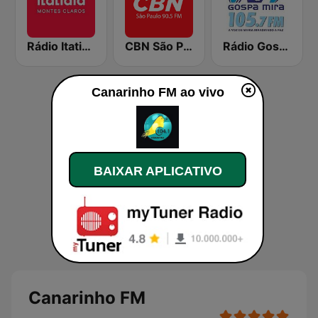
Rádio Itatiaia Montes Claros 100.3 FM
CBN São Paulo
Rádio Gospa Mira FM 105.7
Canarinho FM ao vivo
BAIXAR APLICATIVO
Canarinho FM