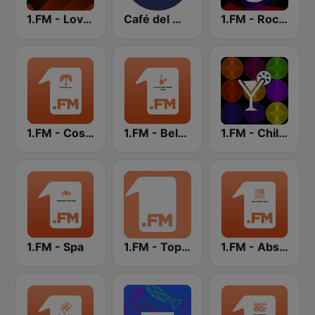
1.FM - Love Classics
Café del Mar Chill
1.FM - Rock Classics
1.FM - Costa Del Mar
1.FM - Beloved Ballads
1.FM - Chillout Lounge
1.FM - Spa
1.FM - Top 40
1.FM - Absolute 90s