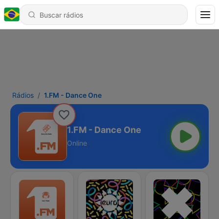
Rádios
1.FM - Dance One
1.FM - Dance One
Online