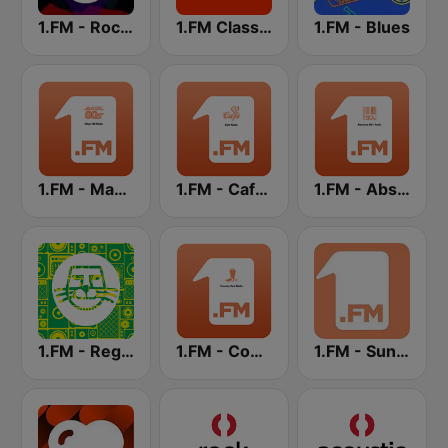
1.FM - Rock Classics
1.FM Classic Rock
1.FM - Blues
1.FM - Magic 80
1.FM - Cafe Radio
1.FM - Absolute 90s
1.FM - Reggae
1.FM - Country Range
1.FM - Sunshine