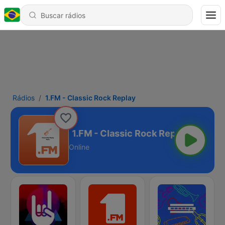
Rádios
1.FM - Classic Rock Replay
ock Replay
Online