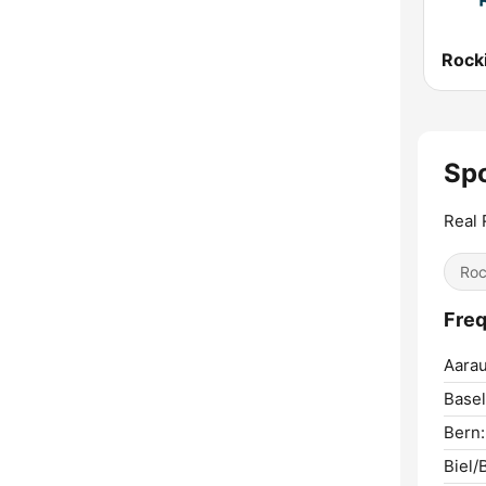
Rocki
Sp
Real 
Ro
Freq
Aarau
Basel
Bern:
Biel/