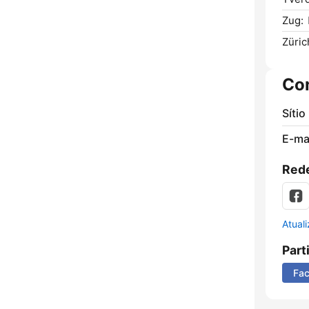
Zug:
Züric
Co
Sítio
E-mai
Rede
Atual
Part
Fa