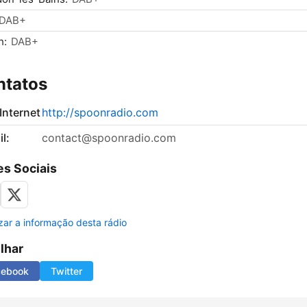
DAB+
h:
DAB+
ntatos
 Internet
http://spoonradio.com
l:
contact@spoonradio.com
s Sociais
izar a informação desta rádio
ilhar
cebook
Twitter