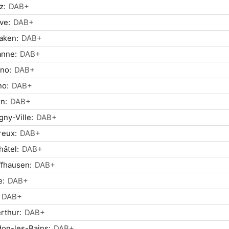
z:
DAB+
ve:
DAB+
laken:
DAB+
anne:
DAB+
no:
DAB+
no:
DAB+
n:
DAB+
gny-Ville:
DAB+
reux:
DAB+
âtel:
DAB+
fhausen:
DAB+
e:
DAB+
DAB+
rthur:
DAB+
on-les-Bains:
DAB+