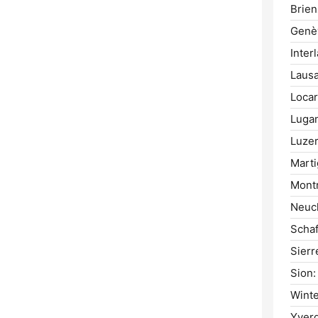
Brien
Genè
Inter
Laus
Locar
Luga
Luzer
Marti
Mont
Neuch
Schaf
Sierr
Sion:
Winte
Yverd