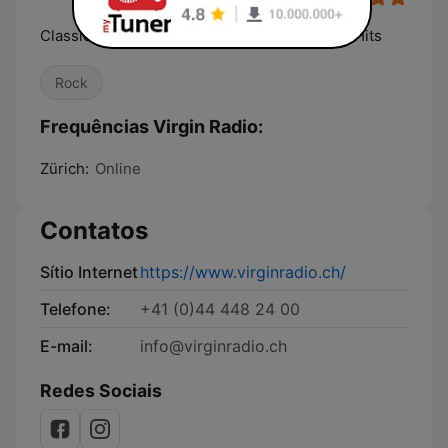
Classic Rock und die besten aktuellen Rock-Hits
Rock
Frequências Virgin Radio:
Zürich:
Online
Contatos
Sítio Internet
https://www.virginradio.ch/
Telefone:
+41 (0)44 448 24 00
E-mail:
info@virginradio.ch
Redes Sociais