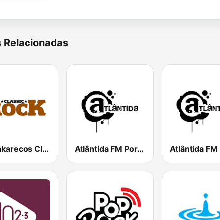
s Relacionadas
Só Kakarecos Classic Rock
Atlântida FM Porto Alegre