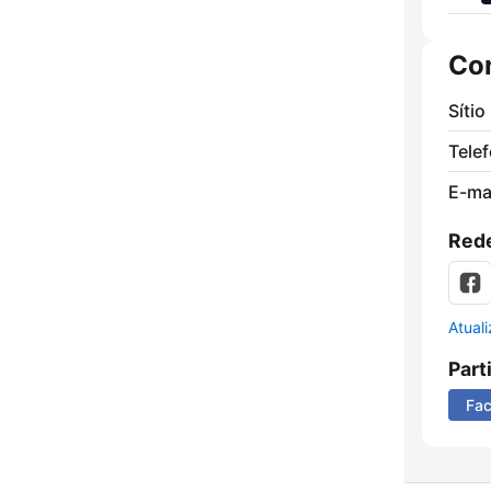
Co
Sítio
Tele
E-mai
Rede
Atual
Part
Fa