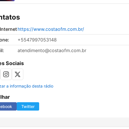
ntatos
 Internet
https://www.costaofm.com.br/
fone:
+5547997053148
l:
atendimento@costaofm.com.br
s Sociais
izar a informação desta rádio
ilhar
cebook
Twitter