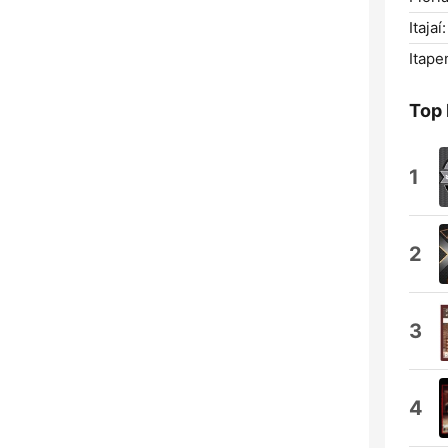
Itajaí:
Itape
Top
1
2
3
4