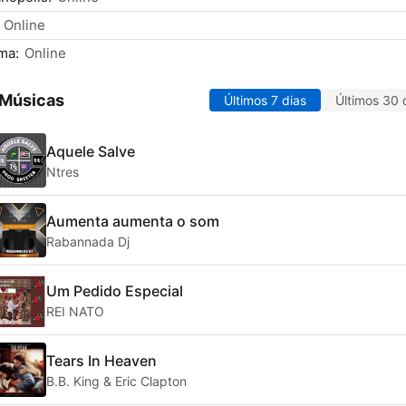
Online
ma:
Online
 Músicas
Últimos 7 dias
Últimos 30 
Aquele Salve
Ntres
Aumenta aumenta o som
Rabannada Dj
Um Pedido Especial
REI NATO
Tears In Heaven
B.B. King & Eric Clapton