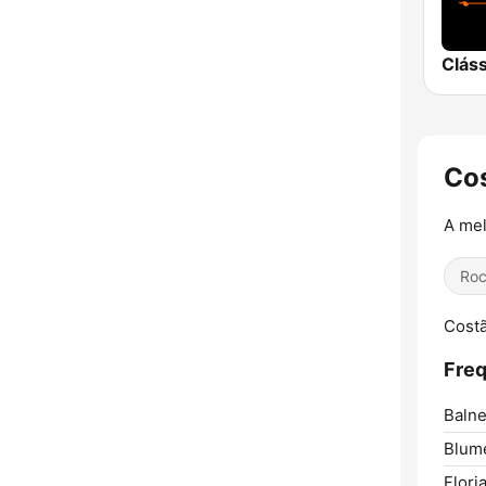
Cos
A mel
Ro
Costã
Freq
Balne
Blum
Flori