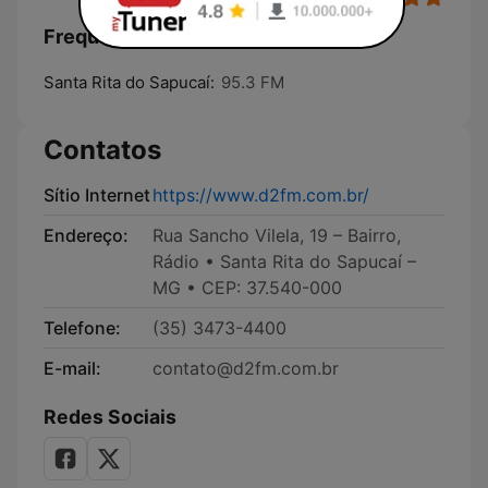
Frequências D2FM:
Santa Rita do Sapucaí:
95.3 FM
Contatos
Sítio Internet
https://www.d2fm.com.br/
Endereço:
Rua Sancho Vilela, 19 – Bairro,
Rádio • Santa Rita do Sapucaí –
MG • CEP: 37.540-000
Telefone:
(35) 3473-4400
E-mail:
contato@d2fm.com.br
Redes Sociais