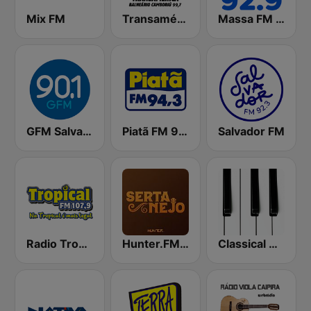
Mix FM
Transamérica Balneário Camboriú 99.7 FM
Massa FM 92.9 - São Paulo
GFM Salvador
Piatã FM 94.3
Salvador FM
Radio Tropical 107.9 FM
Hunter.FM - Sertanejo
Classical Horizon Radio (International)