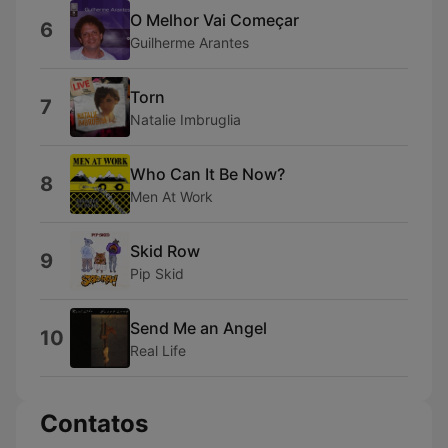
O Melhor Vai Começar
6
Guilherme Arantes
Torn
7
Natalie Imbruglia
Who Can It Be Now?
8
Men At Work
Skid Row
9
Pip Skid
Send Me an Angel
10
Real Life
Contatos