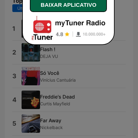
Top Músicas
BAIXAR APLICATIVO
Últimos 7 dias
Últimos 30 dias
Voltando ao passado
1
Voltz
Flash !
2
DEJA VU
Só Você
3
Vinícius Cantuária
Freddie's Dead
4
Curtis Mayfield
Far Away
5
Nickelback